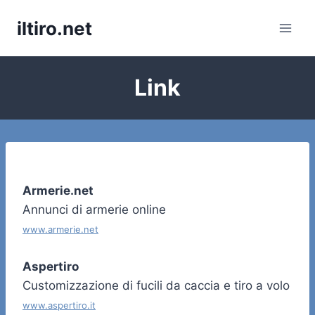
Salta
iltiro.net
al
contenuto
Link
Armerie.net
Annunci di armerie online
www.armerie.net
Aspertiro
Customizzazione di fucili da caccia e tiro a volo
www.aspertiro.it