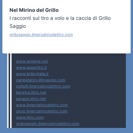
Nel Mirino del Grillo
I racconti sul tiro a volo e la caccia di Grillo
Saggio
grillosaggio.ilmercatinodeltiro.com
www.armerie.net
www.aspertiro.it
www.brileyitalia.it
campidatiro.iltiroavolo.com
coltelli.ilmercatinodeltiro.com
beretta.iltiro.net
perazzi.iltiro.net
www.ilmercatinodeltiro.com
shop.ilmercatinodeltiro.com
www.iltiro.com
grillosaggio.ilmercatinodeltiro.com